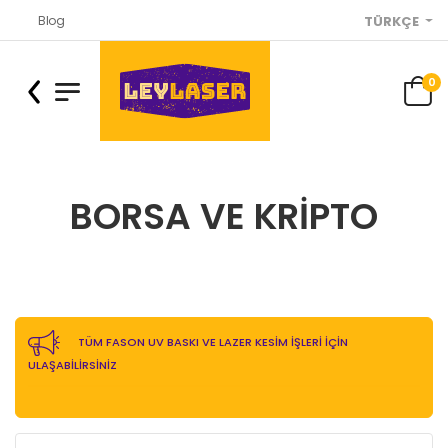
Blog
TÜRKÇE
0
BORSA VE KRIPTO
TÜM FASON UV BASKI VE LAZER KESİM İŞLERİ İÇİN
ULAŞABİLİRSİNİZ