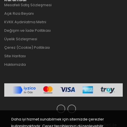
Mesafeli Satış Sözleşmesi
Açık Rıza Beyanı
KVKK Aydınlatma Metni
Değişim ve İade Politikası
Üyelik Sözleşmesi
Çerez (Cookie) Politikası
Site Haritası
Hakkımızda
Daha iyi hizmet sunabilmek için sitemizde çerezler
Bu e-ticaret sitesi
Kolay Sipariş E-Ticaret Paketleri
ile
kullanılmaktadır. Çerez tercihlerinizi düzenleyebilir