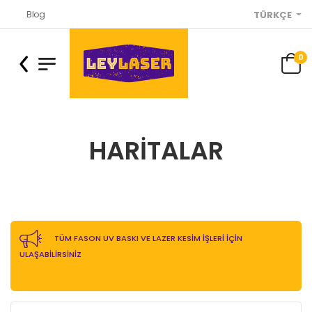
Blog
TÜRKÇE
0
HARITALAR
TÜM FASON UV BASKI VE LAZER KESİM İŞLERİ İÇİN
ULAŞABİLİRSİNİZ