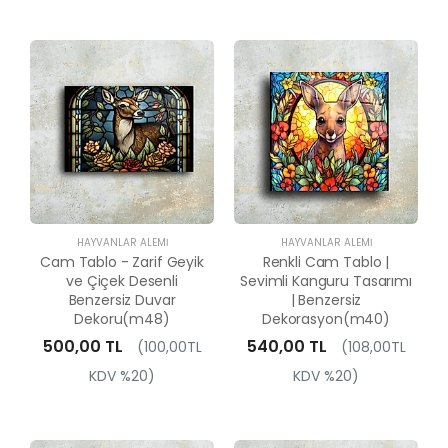
HAYVANLAR ALEMI
HAYVANLAR ALEMI
Cam Tablo - Zarif Geyik
Renkli Cam Tablo |
ve Çiçek Desenli
Sevimli Kanguru Tasarımı
Benzersiz Duvar
| Benzersiz
Dekoru(m48)
Dekorasyon(m40)
500,00 TL
540,00 TL
(100,00TL
(108,00TL
KDV %20)
KDV %20)