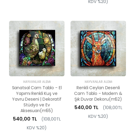
KDV %20)
HAYVANLAR ALEMI
HAYVANLAR ALEMI
Sanatsal Cam Tablo - El
Renkli Ceylan Desenli
Yapımı Renkli Kuş ve
Cam Tablo - Modern &
Yavru Deseni | Dekoratif
Şık Duvar Dekoru(m52)
Stüdyo ve Ev
540,00 TL
(108,00TL
Aksesuarı(m55)
KDV %20)
540,00 TL
(108,00TL
KDV %20)