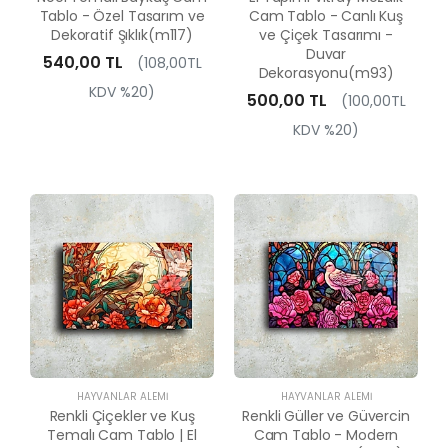
Tablo - Özel Tasarım ve
Cam Tablo - Canlı Kuş
Dekoratif Şıklık(m117)
ve Çiçek Tasarımı -
Duvar
540,00 TL
(108,00TL
Dekorasyonu(m93)
KDV %20)
500,00 TL
(100,00TL
KDV %20)
HAYVANLAR ALEMI
HAYVANLAR ALEMI
Renkli Çiçekler ve Kuş
Renkli Güller ve Güvercin
Temalı Cam Tablo | El
Cam Tablo - Modern