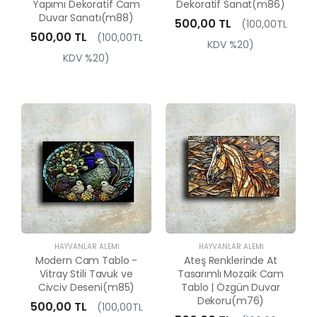
Yapımı Dekoratif Cam
Dekoratif Sanat(m86)
Duvar Sanatı(m88)
500,00 TL
(100,00TL
500,00 TL
(100,00TL
KDV %20)
KDV %20)
HAYVANLAR ALEMI
HAYVANLAR ALEMI
Modern Cam Tablo -
Ateş Renklerinde At
Vitray Stili Tavuk ve
Tasarımlı Mozaik Cam
Civciv Deseni(m85)
Tablo | Özgün Duvar
Dekoru(m76)
500,00 TL
(100,00TL