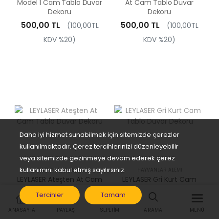
Model 1 Cam Tablo Duvar
At Cam Tablo Duvar
Dekoru
Dekoru
500,00 TL
500,00 TL
(100,00TL
(100,00TL
KDV %20)
KDV %20)
Daha iyi hizmet sunabilmek için sitemizde çerezler
kullanılmaktadır. Çerez tercihlerinizi düzenleyebilir
veya sitemizde gezinmeye devam ederek çerez
kullanımını kabul etmiş sayılırsınız.
HAYVANLAR ALEMI
HAYVANLAR ALEMI
LEYLASER Ateşten At Cam
LEYLASER Gri Kurt Cam
Tablo Duvar Dekoru
Tablo Duvar Dekoru
Tercihler
Tamam
500,00 TL
500,00 TL
(100,00TL
(100,00TL
ANASAYFA
PAYLAŞ
SEPETIM
ARAMA
MENÜ
KDV %20)
KDV %20)