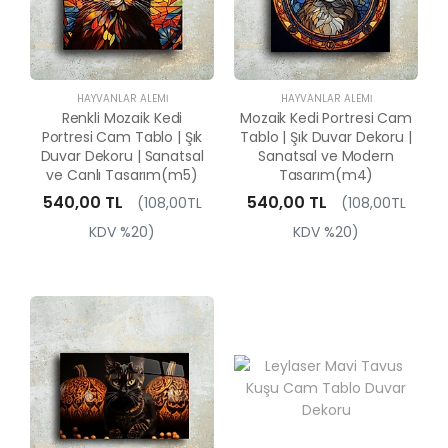
HAYVANLAR ALEMI
HAYVANLAR ALEMI
Renkli Mozaik Kedi
Mozaik Kedi Portresi Cam
Portresi Cam Tablo | Şık
Tablo | Şık Duvar Dekoru |
Duvar Dekoru | Sanatsal
Sanatsal ve Modern
ve Canlı Tasarım(m5)
Tasarım(m4)
540,00 TL
540,00 TL
(108,00TL
(108,00TL
KDV %20)
KDV %20)