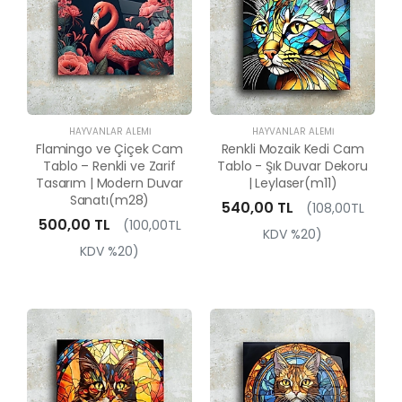
HAYVANLAR ALEMI
HAYVANLAR ALEMI
Flamingo ve Çiçek Cam
Renkli Mozaik Kedi Cam
Tablo – Renkli ve Zarif
Tablo - Şık Duvar Dekoru
Tasarım | Modern Duvar
| Leylaser(m11)
Sanatı(m28)
540,00 TL
(108,00TL
500,00 TL
(100,00TL
KDV %20)
KDV %20)