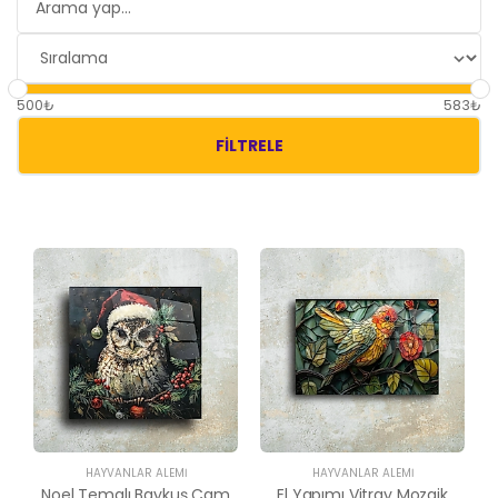
500₺
583₺
FILTRELE
HAYVANLAR ALEMI
HAYVANLAR ALEMI
Noel Temalı Baykuş Cam
El Yapımı Vitray Mozaik