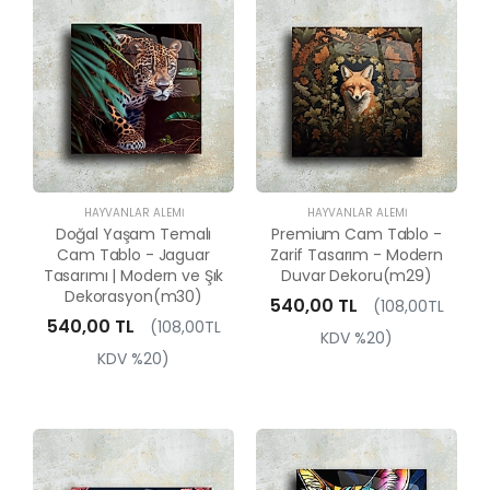
HAYVANLAR ALEMI
HAYVANLAR ALEMI
Doğal Yaşam Temalı
Premium Cam Tablo -
Cam Tablo - Jaguar
Zarif Tasarım - Modern
Tasarımı | Modern ve Şık
Duvar Dekoru(m29)
Dekorasyon(m30)
540,00 TL
(108,00TL
540,00 TL
(108,00TL
KDV %20)
KDV %20)