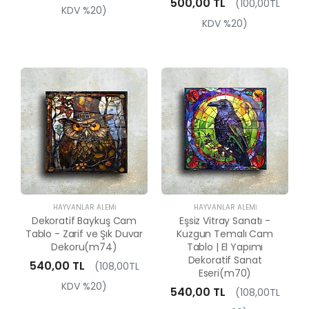
500,00 TL
(100,00TL
KDV %20)
KDV %20)
HAYVANLAR ALEMI
HAYVANLAR ALEMI
Dekoratif Baykuş Cam
Eşsiz Vitray Sanatı -
Tablo - Zarif ve Şık Duvar
Kuzgun Temalı Cam
Dekoru(m74)
Tablo | El Yapımı
Dekoratif Sanat
540,00 TL
(108,00TL
Eseri(m70)
KDV %20)
540,00 TL
(108,00TL