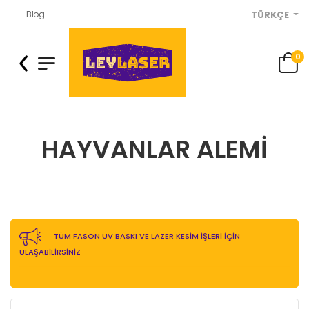
Blog
TÜRKÇE
0
HAYVANLAR ALEMI
TÜM FASON UV BASKI VE LAZER KESİM İŞLERİ İÇİN
ULAŞABİLİRSİNİZ