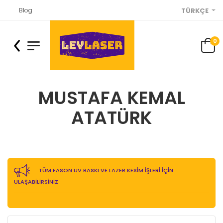
Blog
TÜRKÇE
0
MUSTAFA KEMAL
ATATÜRK
TÜM FASON UV BASKI VE LAZER KESİM İŞLERİ İÇİN
ULAŞABİLİRSİNİZ