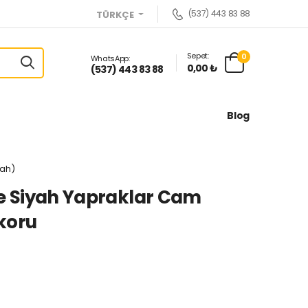
(537) 443 83 88
TÜRKÇE
Sepet:
0
WhatsApp:
0,00 ₺
(537) 443 83 88
Blog
yah)
Ve Siyah Yapraklar Cam
koru