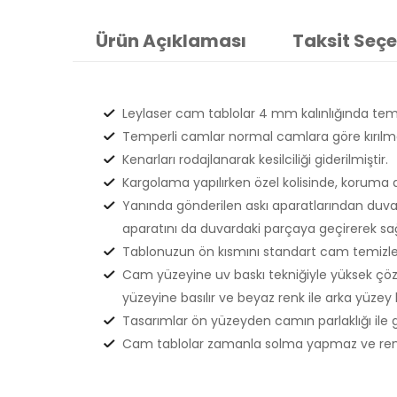
Ürün Açıklaması
Taksit Seçe
Leylaser cam tablolar 4 mm kalınlığında temp
Temperli camlar normal camlara göre kırılma
Kenarları rodajlanarak kesilciliği giderilmiştir.
Kargolama yapılırken özel kolisinde, koruma 
Yanında gönderilen askı aparatlarından duvar
aparatını da duvardaki parçaya geçirerek sağla
Tablonuzun ön kısmını standart cam temizlem
Cam yüzeyine uv baskı tekniğiyle yüksek çözün
yüzeyine basılır ve beyaz renk ile arka yüzey k
Tasarımlar ön yüzeyden camın parlaklığı ile 
Cam tablolar zamanla solma yapmaz ve renkle