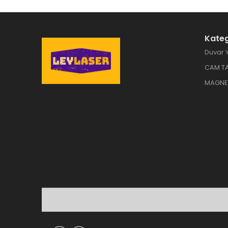
Kateg
Duvar Y
CAM T
MAGNE