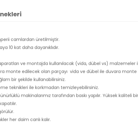
nekleri
erii camlardan üretilmiştir.
ya 10 kat daha dayanıklıdır.
aparatları ve montajda kullanılacak (vida, dübel vs) malzemeler i
a monte edilecek olan parçayı vida ve dübel ile duvara monte et
m bir şekilde kullanabilirsiniz.
e teknikleri ile korkmadan temizleyebilirsiniz.
ürlüklü makinalarımız tarafından baskı yapılır. Yüksek kaliteli bir
apatılır.
görülür.
r her daim canlı kalır.