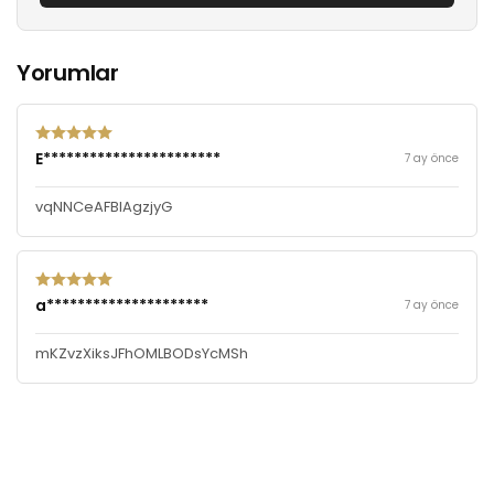
Yorumlar
E***********************
7 ay önce
vqNNCeAFBIAgzjyG
a*********************
7 ay önce
mKZvzXiksJFhOMLBODsYcMSh