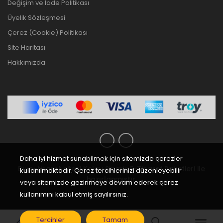
Değişim ve İade Politikası
Üyelik Sözleşmesi
Çerez (Cookie) Politikası
Site Haritası
Hakkımızda
Daha iyi hizmet sunabilmek için sitemizde çerezler
Bu e-ticaret sitesi
Kolay Sipariş E-Ticaret Paketleri
ile
kullanılmaktadır. Çerez tercihlerinizi düzenleyebilir
hazırlanmıştır.
veya sitemizde gezinmeye devam ederek çerez
kullanımını kabul etmiş sayılırsınız.
Tercihler
Tamam