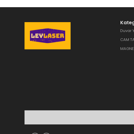
Kateg
Duvar Y
CAM T
MAGNE