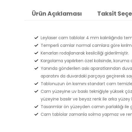
Ürün Açıklaması
Taksit Seçe
Leylaser cam tablolar 4 mm kalınlığında temp
Temperli camlar normal camlara göre kırılma
Kenarları rodajlanarak kesilciliği giderilmiştir.
Kargolama yapılırken özel kolisinde, koruma 
Yanında gönderilen askı aparatlarından duvar
aparatını da duvardaki parçaya geçirerek sağla
Tablonuzun ön kısmını standart cam temizlem
Cam yüzeyine uv baskı tekniğiyle yüksek çözün
yüzeyine basılır ve beyaz renk ile arka yüzey k
Tasarımlar ön yüzeyden camın parlaklığı ile 
Cam tablolar zamanla solma yapmaz ve renkle