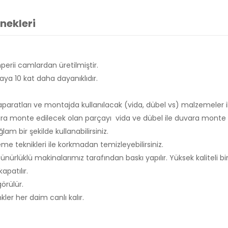
nekleri
erii camlardan üretilmiştir.
ya 10 kat daha dayanıklıdır.
aparatları ve montajda kullanılacak (vida, dübel vs) malzemeler i
a monte edilecek olan parçayı vida ve dübel ile duvara monte et
m bir şekilde kullanabilirsiniz.
e teknikleri ile korkmadan temizleyebilirsiniz.
ürlüklü makinalarımız tarafından baskı yapılır. Yüksek kaliteli bir
apatılır.
görülür.
r her daim canlı kalır.